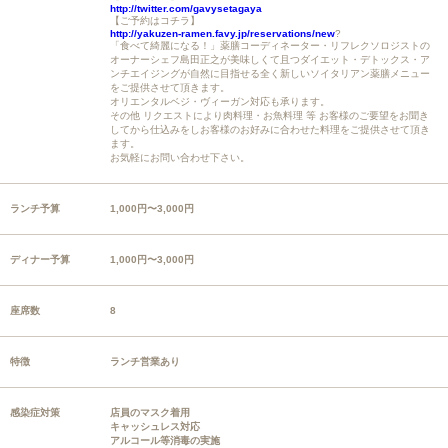
http://twitter.com/gavysetagaya
【ご予約はコチラ】
http://yakuzen-ramen.favy.jp/reservations/new
?
「食べて綺麗になる！」薬膳コーディネーター・リフレクソロジストの
オーナーシェフ島田正之が美味しくて且つダイエット・デトックス・ア
ンチエイジングが自然に目指せる全く新しいソイタリアン薬膳メニュー
をご提供させて頂きます。
オリエンタルベジ・ヴィーガン対応も承ります。
その他 リクエストにより肉料理・お魚料理 等 お客様のご要望をお聞き
してから仕込みをしお客様のお好みに合わせた料理をご提供させて頂き
ます。
お気軽にお問い合わせ下さい。
ランチ予算
1,000円〜3,000円
ディナー予算
1,000円〜3,000円
座席数
8
特徴
ランチ営業あり
感染症対策
店員のマスク着用
キャッシュレス対応
アルコール等消毒の実施