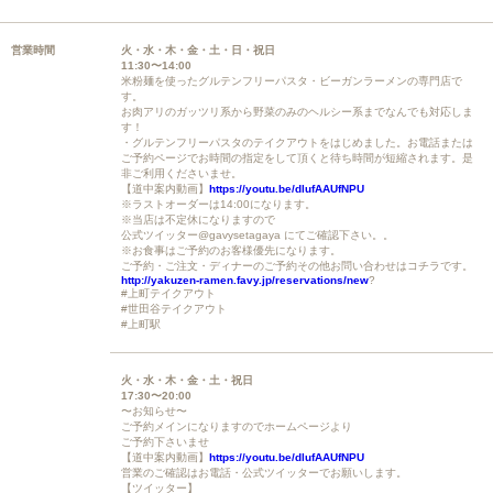
営業時間
火・水・木・金・土・日・祝日
11:30〜14:00
米粉麺を使ったグルテンフリーパスタ・ビーガンラーメンの専門店で
す。
お肉アリのガッツリ系から野菜のみのヘルシー系までなんでも対応しま
す！
・グルテンフリーパスタのテイクアウトをはじめました。お電話または
ご予約ページでお時間の指定をして頂くと待ち時間が短縮されます。是
非ご利用くださいませ。
【道中案内動画】
https://youtu.be/dlufAAUfNPU
※ラストオーダーは14:00になります。
※当店は不定休になりますので
公式ツイッター@gavysetagaya にてご確認下さい。。
※お食事はご予約のお客様優先になります。
ご予約・ご注文・ディナーのご予約その他お問い合わせはコチラです。
http://yakuzen-ramen.favy.jp/reservations/new
?
#上町テイクアウト
#世田谷テイクアウト
#上町駅
火・水・木・金・土・祝日
17:30〜20:00
〜お知らせ〜
ご予約メインになりますのでホームページより
ご予約下さいませ
【道中案内動画】
https://youtu.be/dlufAAUfNPU
営業のご確認はお電話・公式ツイッターでお願いします。
【ツイッター】