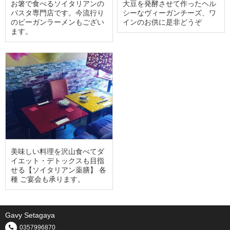
お箸で食べるソイタリアンの
大豆を発酵させて作ったヘル
パスタ専門店です。今流行り
シーなヴィーガンチーズ、ワ
のビーガンラーメンもござい
インのお供に是非どうぞ
ます。
美味しい料理を沢山食べてダ
イエット・デトックスも目指
せる【ソイタリアン薬膳】 各
種 ご宴会も承ります。
Gavy Setagaya
0357996870