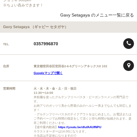
ジョッキ 600yen
※ちょい呑みできます！
Gavy Setagaya のメニュー一覧に戻る
Gavy Setagaya （ギャビー セタガヤ）
0357996870
TEL
住所
東京都世田谷区世田谷2-6-5グリーンアネックスII 102
Googleマップで開く
営業時間
火・水・木・金・土・日・祝日
11:30〜14:00
米粉麺を使ったグルテンフリーパスタ・ビーガンラーメンの専門店で
す。
お肉アリのガッツリ系から野菜のみのヘルシー系までなんでも対応しま
す！
・グルテンフリーパスタのテイクアウトをはじめました。お電話または
ご予約ページでお時間の指定をして頂くと待ち時間が短縮されます。是
非ご利用くださいませ。
【道中案内動画】
https://youtu.be/dlufAAUfNPU
※ラストオーダーは14:00になります。
※当店は不定休になりますので