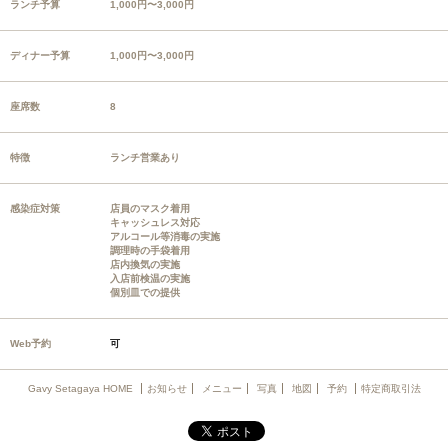
ランチ予算
1,000円〜3,000円
ディナー予算
1,000円〜3,000円
座席数
8
特徴
ランチ営業あり
感染症対策
店員のマスク着用
キャッシュレス対応
アルコール等消毒の実施
調理時の手袋着用
店内換気の実施
入店前検温の実施
個別皿での提供
Web予約
可
Gavy Setagaya HOME
お知らせ
メニュー
写真
地図
予約
特定商取引法