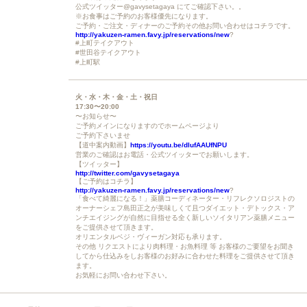
公式ツイッター@gavysetagaya にてご確認下さい。。
※お食事はご予約のお客様優先になります。
ご予約・ご注文・ディナーのご予約その他お問い合わせはコチラです。
http://yakuzen-ramen.favy.jp/reservations/new
?
#上町テイクアウト
#世田谷テイクアウト
#上町駅
火・水・木・金・土・祝日
17:30〜20:00
〜お知らせ〜
ご予約メインになりますのでホームページより
ご予約下さいませ
【道中案内動画】
https://youtu.be/dlufAAUfNPU
営業のご確認はお電話・公式ツイッターでお願いします。
【ツイッター】
http://twitter.com/gavysetagaya
【ご予約はコチラ】
http://yakuzen-ramen.favy.jp/reservations/new
?
「食べて綺麗になる！」薬膳コーディネーター・リフレクソロジストの
オーナーシェフ島田正之が美味しくて且つダイエット・デトックス・ア
ンチエイジングが自然に目指せる全く新しいソイタリアン薬膳メニュー
をご提供させて頂きます。
オリエンタルベジ・ヴィーガン対応も承ります。
その他 リクエストにより肉料理・お魚料理 等 お客様のご要望をお聞き
してから仕込みをしお客様のお好みに合わせた料理をご提供させて頂き
ます。
お気軽にお問い合わせ下さい。